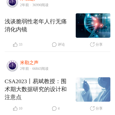
2年前 · 36990阅读
浅谈脆弱性老年人行无痛
消化内镜
33
评论
分享
米勒之声
2年前 · 66843阅读
CSA2023丨易斌教授：围
术期大数据研究的设计和
注意点
10
4
分享