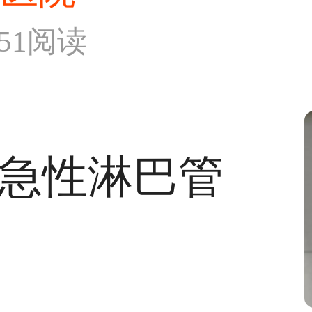
551阅读
急性淋巴管