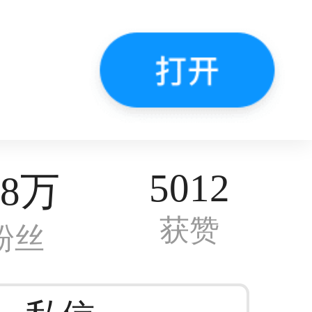
5012
.8万
获赞
粉丝