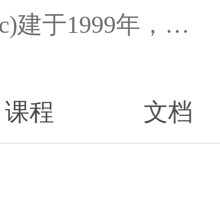
简介：京东中美医院(微信：jdzmyyzlwc)建于1999年，隶属国际健康产业集团—中美医疗集团。建院以来以造福大众健康为己任，目前已成为以微创、肿瘤为特色，集医、教、研、防、国际交流为一体的大型非营利性三级综合医院。
课程
文档