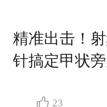
精准出击！射
针搞定甲状旁
23