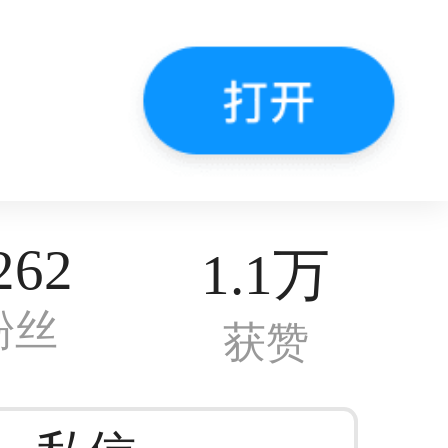
262
1.1万
粉丝
获赞