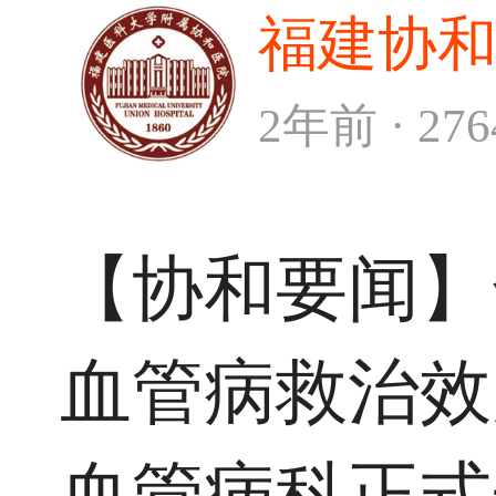
福建协
2年前 · 27
【协和要闻】
血管病救治效
血管病科正式