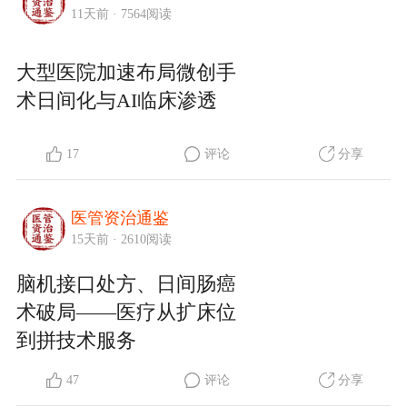
11天前 · 7564阅读
大型医院加速布局微创手
术日间化与AI临床渗透
17
评论
分享
医管资治通鉴
15天前 · 2610阅读
脑机接口处方、日间肠癌
术破局——医疗从扩床位
到拼技术服务
47
评论
分享