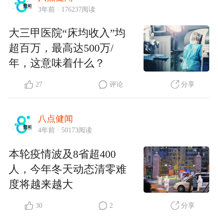
3年前 · 176237阅读
大三甲医院“床均收入”均
超百万，最高达500万/
年，这意味着什么？
27
评论
分享
八点健闻
4年前 · 50173阅读
本轮疫情波及8省超400
人，今年冬天动态清零难
度将越来越大
30
2
分享