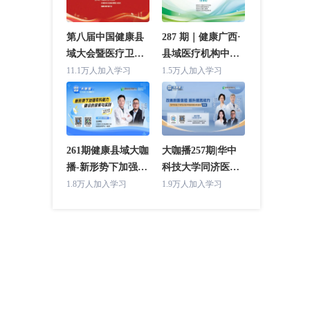
第八届中国健康县
287 期｜健康广西·
域大会暨医疗卫生
县域医疗机构中层
强基工程推进工作
干部管理培训班(合
11.1万人加入学习
1.5万人加入学习
交流会 主论坛
浦站)
261期健康县域大咖
大咖播257期|华中
播-新形势下加强专
科技大学同济医学
科能力建设的探索
院附属协和医院专
1.8万人加入学习
1.9万人加入学习
与实践（湖北省人
场（改善就医体验
民医院专场）
提升服务能力）