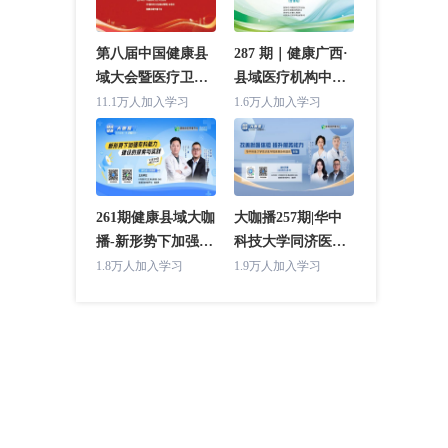
第八届中国健康县
287 期｜健康广西·
域大会暨医疗卫生
县域医疗机构中层
强基工程推进工作
干部管理培训班(合
11.1万人加入学习
1.6万人加入学习
交流会 主论坛
浦站)
261期健康县域大咖
大咖播257期|华中
播-新形势下加强专
科技大学同济医学
科能力建设的探索
院附属协和医院专
1.8万人加入学习
1.9万人加入学习
与实践（湖北省人
场（改善就医体验
民医院专场）
提升服务能力）