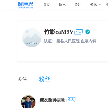
首页
快讯
关注
资讯
竹影caM9V
个人
认证:
渠县人民医院
血液内科
粉丝
关注
糖友圈孙志明
个人