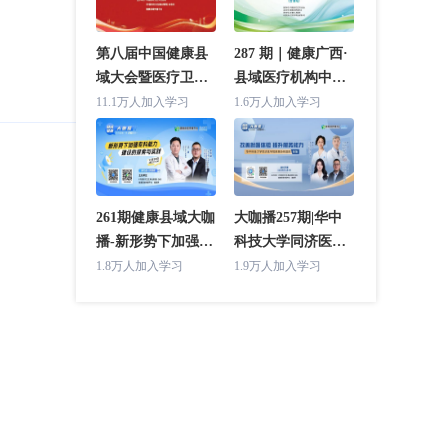
第八届中国健康县
287 期｜健康广西·
域大会暨医疗卫生
县域医疗机构中层
强基工程推进工作
干部管理培训班(合
11.1万人加入学习
1.6万人加入学习
交流会 主论坛
浦站)
261期健康县域大咖
大咖播257期|华中
播-新形势下加强专
科技大学同济医学
科能力建设的探索
院附属协和医院专
1.8万人加入学习
1.9万人加入学习
与实践（湖北省人
场（改善就医体验
民医院专场）
提升服务能力）