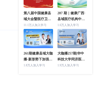
第八届中国健康县
287 期｜健康广西·
域大会暨医疗卫生
县域医疗机构中层
强基工程推进工作
干部管理培训班(合
11.1万人加入学习
1.6万人加入学习
交流会 主论坛
浦站)
261期健康县域大咖
大咖播257期|华中
播-新形势下加强专
科技大学同济医学
科能力建设的探索
院附属协和医院专
1.8万人加入学习
1.9万人加入学习
与实践（湖北省人
场（改善就医体验
民医院专场）
提升服务能力）