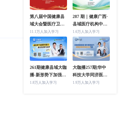
第八届中国健康县
287 期｜健康广西·
域大会暨医疗卫生
县域医疗机构中层
强基工程推进工作
干部管理培训班(合
11.1万人加入学习
1.6万人加入学习
交流会 主论坛
浦站)
261期健康县域大咖
大咖播257期|华中
播-新形势下加强专
科技大学同济医学
科能力建设的探索
院附属协和医院专
1.8万人加入学习
1.9万人加入学习
与实践（湖北省人
场（改善就医体验
民医院专场）
提升服务能力）