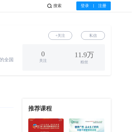
搜索
登录
注册
+关注
私信
0
11.9万
的全国
关注
粉丝
推荐课程