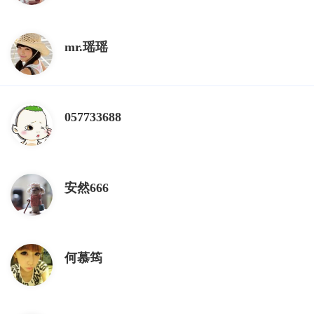
mr.瑶瑶
057733688
安然666
何慕筠