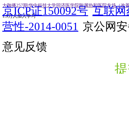
大咖播257期|华中科技大学同济医学院附属协和医院专场（改
京ICP证150092号
互联网
1.9万人加入学习
营性-2014-0051
京公网安备1
意见反馈
提
您的申请提交成功
确定
取消