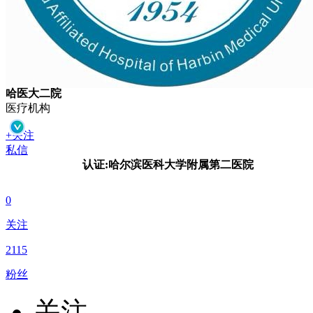
哈医大二院
医疗机构
+关注
私信
认证:
哈尔滨医科大学附属第二医院
0
关注
2115
粉丝
关注