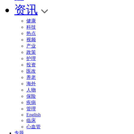
资讯
健康
科技
热点
视频
产业
政策
护理
投资
医改
养老
海外
人物
保险
疾病
管理
English
临床
心血管
专题