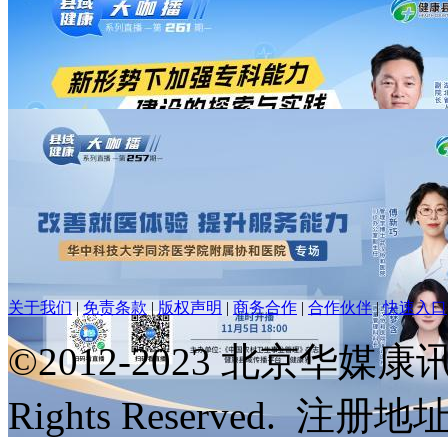
第八届中国健康县域大会暨医疗卫生强基工程推进工作交流会 
11.1万人加入学习
287 期｜健康广西·县域医疗机构中层干部管理培训班(合浦站)
1.6万人加入学习
关于我们
|
免责条款
|
版权声明
|
商务合作
|
合作伙伴
|
快速入口
261期健康县域大咖播-新形势下加强专科能力建设的探索与实
©2012-2023 北京华媒
1.8万人加入学习
Rights Reserved. 