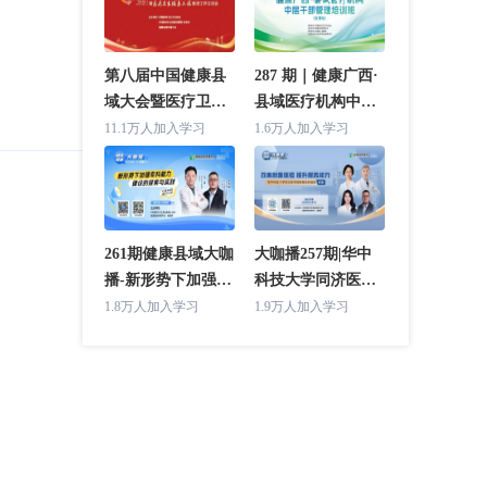
第八届中国健康县
287 期｜健康广西·
域大会暨医疗卫生
县域医疗机构中层
强基工程推进工作
干部管理培训班(合
11.1万人加入学习
1.6万人加入学习
交流会 主论坛
浦站)
261期健康县域大咖
大咖播257期|华中
播-新形势下加强专
科技大学同济医学
科能力建设的探索
院附属协和医院专
1.8万人加入学习
1.9万人加入学习
与实践（湖北省人
场（改善就医体验
民医院专场）
提升服务能力）